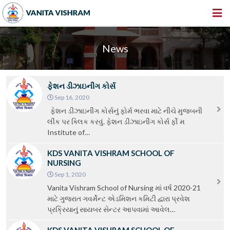
HOME
News
ABOUT US
INSTITUTIONS
ફેશન ડીઝાઇનીંગ કોર્સ
AMENITIES
Sep 16, 2020
ફેશન ડીઝાઇનીંગ કોર્સનું ફોર્મ ભરવા માટે નીચે મુજબની
GALLERY
લીંક પર ક્લિક કરવું. ફેશન ડીઝાઇનીંગ કોર્સ ર્ફો મ
Institute of…
NEWS & EVENTS
KDS VANITA VISHRAM SCHOOL OF
VACANCY
NURSING
Sep 1, 2020
360º VIRTUAL TOUR
Vanita Vishram School of Nursing માં વર્ષ 2020-21
CONTACT
માટે ગુજરાત ગવર્મેન્ટ એડમિશન કમિટી દ્વારા પ્રવેશ
પ્રક્રિયાનું સાયબર સેન્ટર આપવામાં આવેલ…