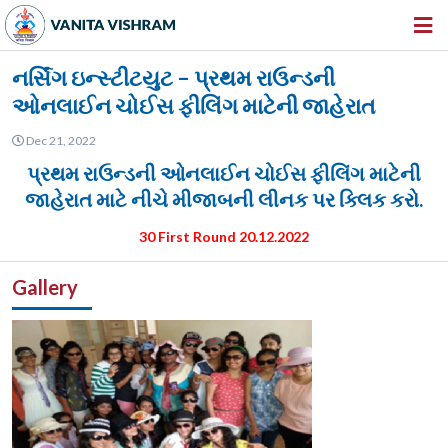
HOME
નર્સિંગ ઇન્સ્ટીટયુટ – પ્રથમ રાઉન્ડની
ઓનલાઈન ચોઈસ ફીલિંગ માટેની જાહેરાત
ABOUT US
Dec 21, 2022
INSTITUTIONS
પ્રથમ રાઉન્ડની ઓનલાઈન ચોઈસ ફીલિંગ માટેની
AMENITIES
જાહેરાત માટે નીચે મીજાબની લીનક પર ક્લિક કરો.
GALLERY
30 First Round 20.12.2022
NEWS & EVENTS
Gallery
VACANCY
360º VIRTUAL TOUR
CONTACT